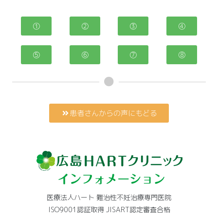
①
②
③
④
⑤
⑥
⑦
⑧
患者さんからの声にもどる
医療法人ハート 難治性不妊治療専門医院
ISO9001認証取得 JISART認定審査合格