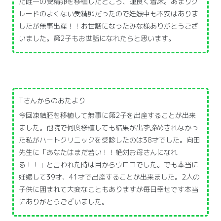
た唯一の受精卵を移植したところ、運良く着床。あまりグ
レードのよくない受精卵だったので妊娠中も不安はありま
したが無事出産！！お世話になったみな様ありがとうござ
いました。第2子もお世話になれたらと思います。
Tさんからのおたより
今回凍結胚を移植して無事に第2子を出産することが出来
ました。他院で何度移植しても結果が出ず諦めきれなかっ
た私がハートクリニックを受診したのは38才でした。向田
先生に「あなたはまだ若い！！絶対お母さんになれ
る！！」と言われた時は目からウロコでした。でも本当に
妊娠して39才、41才で出産することが出来ました。2人の
子供に囲まれて大変なこともありますが毎日幸せです本当
にありがとうございました。