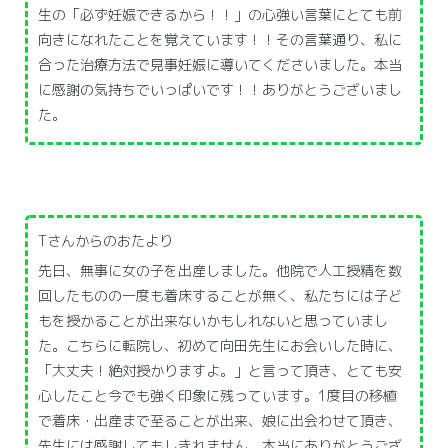
生の「必ず妊娠できるから！！」の心強い言葉にとても前
向きになれたことを覚えています！！その言葉通り、私に
合った治療方法で見事妊娠に導いてくださいました。本当
に感謝の気持ちでいっぱいです！！ありがとうございまし
た。
Tさんからのおたより
先日、無事に女の子を出産しました。他院で人工授精を数
回したものの一度も着床することが無く、私たちには子ど
もを授かることが出来ないかもしれないと思っていまし
た。こちらに転院し、初めて向田先生にお会いした時に、
「大丈夫！絶対授かりますよ。」と言って頂き、とても安
心したこと今でも強く印象に残っています。1度目の移植
で着床・出産まで至ることが出来、娘に出会わせて頂き、
先生には感謝してもしきれません。本当にありがとうござ