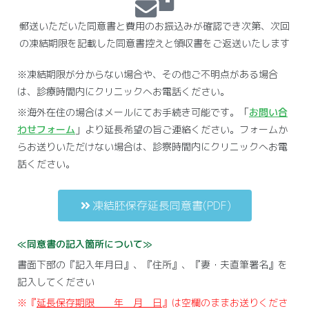
郵送いただいた同意書と費用のお振込みが確認でき次第、次回
の凍結期限を記載した同意書控えと領収書をご返送いたします
※凍結期限が分からない場合や、その他ご不明点がある場合
は、診療時間内にクリニックへお電話ください。
※海外在住の場合はメールにてお手続き可能です。「
お問い合
わせフォーム
」より延長希望の旨ご連絡ください。フォームか
らお送りいただけない場合は、診察時間内にクリニックへお電
話ください。
凍結胚保存延長同意書(PDF)
≪同意書の記入箇所について≫
書面下部の『記入年月日』、『住所』、『妻・夫直筆署名』を
記入してください
※『
延長保存期限 年 月 日
』は空欄のままお送りくださ