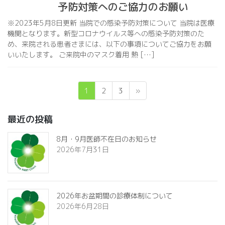
予防対策へのご協力のお願い
※2023年5月8日更新 当院での感染予防対策について 当院は医療
機関となります。新型コロナウイルス等への感染予防対策のた
め、来院される患者さまには、以下の事項についてご協力をお願
いいたします。 ご来院中のマスク着用 熱 […]
投
ペ
ペ
ペ
1
2
3
»
ー
ー
ー
稿
ジ
ジ
ジ
最近の投稿
の
8月・9月医師不在日のお知らせ
2026年7月31日
ペ
ー
2026年お盆期間の診療体制について
ジ
2026年6月28日