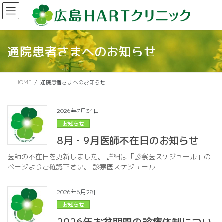
コ
ナ
ン
ビ
テ
ゲ
ン
ー
ツ
シ
通院患者さまへのお知らせ
に
ョ
移
ン
動
に
HOME
通院患者さまへのお知らせ
移
動
2026年7月31日
お知らせ
8月・9月医師不在日のお知らせ
医師の不在日を更新しました。 詳細は「診察医スケジュール」の
ページよりご確認下さい。 診察医スケジュール
2026年6月28日
お知らせ
2026年お盆期間の診療体制につい