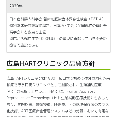
2020年
日本産科婦人科学会 着床前胚染色体異数性検査（PGT-A）
特別臨床研究施設に認定、日本IVF学会（全国規模の体外受
精学会）を広島で主催
開院から現在まで4000児以上の挙児に貢献している不妊治
療専門施設である
広島HARTクリニック品質方針
広島HARTクリニックは1990年に日本で初めて体外受精を外来
診療で行う民間クリニックとして創設され、生殖補助医療
(ART)の先駆けとなった。HARTは、Human Assisted
Reproductive Technology（ヒト生殖補助医療技術）を表して
おり、開院以来、顕微授精、胚培養、胚の低温保存法のガラス
化技術、ART医療安全管理システムなどの分野において有用な