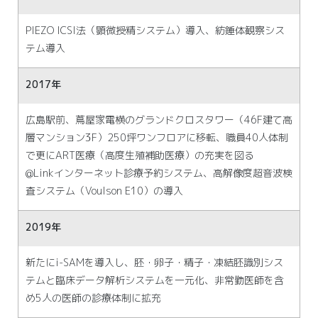
PIEZO ICSI法（顕微授精システム）導入、紡錘体観察シス
テム導入
2017年
広島駅前、蔦屋家電横のグランドクロスタワー（46F建て高
層マンション3F）250坪ワンフロアに移転、職員40人体制
で更にART医療（高度生殖補助医療）の充実を図る
@Linkインターネット診療予約システム、高解像度超音波検
査システム（Voulson E10）の導入
2019年
新たにi-SAMを導入し、胚・卵子・精子・凍結胚識別シス
テムと臨床データ解析システムを一元化、非常勤医師を含
め5人の医師の診療体制に拡充