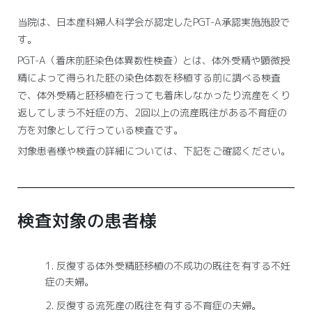
当院は、日本産科婦人科学会が認定したPGT-A承認実施施設で
す。
PGT-A（着床前胚染色体異数性検査）とは、体外受精や顕微授
精によって得られた胚の染色体数を移植する前に調べる検査
で、体外受精と胚移植を行っても着床しなかったり流産をくり
返してしまう不妊症の方、2回以上の流産既往がある不育症の
方を対象として行っている検査です。
対象患者様や検査の詳細については、下記をご確認ください。
検査対象の患者様
反復する体外受精胚移植の不成功の既往を有する不妊
症の夫婦。
反復する流死産の既往を有する不育症の夫婦。